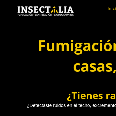
Ir
Inic
al
contenido
Fumigación
casas
¿Tienes ra
¿Detectaste ruidos en el techo, excremento