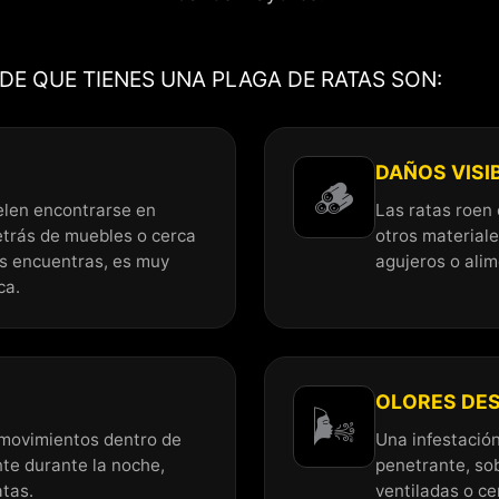
E QUE TIENES UNA PLAGA DE RATAS SON:
DAÑOS VISI
🪵
elen encontrarse en
Las ratas roen
etrás de muebles o cerca
otros materiale
os encuentras, es muy
agujeros o ali
ca.
OLORES DE
🌬️
 movimientos dentro de
Una infestación
te durante la noche,
penetrante, so
atas.
ventiladas o ce