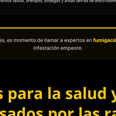
techos falsos, drenajes, bodegas y áreas detrás de electrodom
ales, es momento de llamar a expertos en
fumigació
infestación empeore.
 para la salud
sados por las r