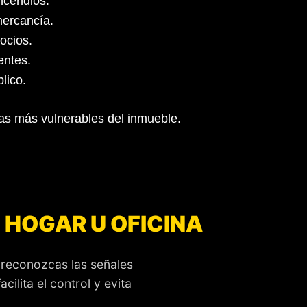
ncendios.
mercancía.
ocios.
entes.
lico.
eas más vulnerables del inmueble.
U HOGAR U OFICINA
 reconozcas las señales
ilita el control y evita