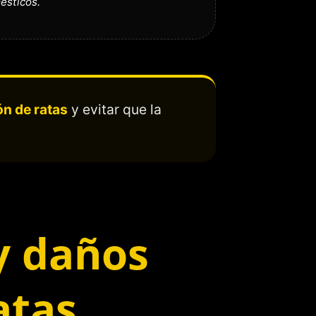
ésticos.
n de ratas
y evitar que la
 y daños
atas