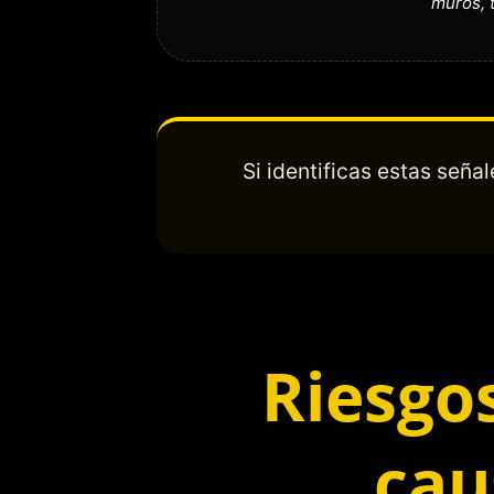
muros, 
Si identificas estas señ
Riesgos
cau