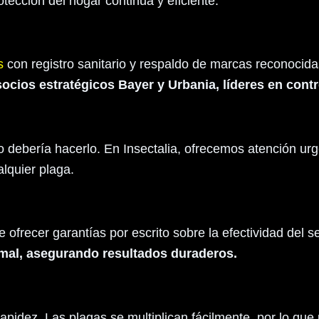
ección del hogar continua y eficiente.
s
con registro sanitario y respaldo de marcas reconocid
cios estratégicos Bayer y Urbania, líderes en contro
o debería hacerlo. En Insectalia, ofrecemos atención urg
alquier plaga.
ofrecer garantías por escrito sobre la efectividad del se
rmal, asegurando resultados duraderos.
rapidez. Las plagas se multiplican fácilmente, por lo qu